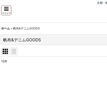
京都・
メニュー
ホーム
>
帆布&デニムGOODS
帆布&デニムGOODS
12
件
サブカテゴリ
:
表示数
:
並び順
: