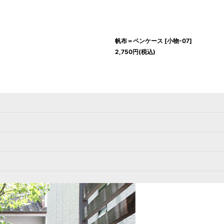
帆布＝ペンケース
[
小物-07
]
2,750
円
(税込)