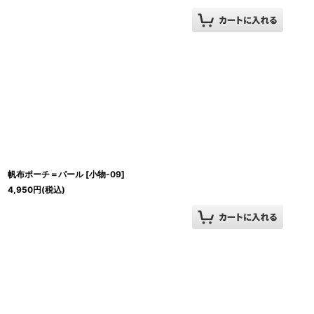
帆布ポーチ＝パール
[
小物-09
]
4,950
円
(税込)