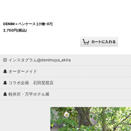
DENIM＝ペンケース
[
小物-07
]
2,750
円
(税込)
インスタグラム@denimuya_akira
オーダーメイド
コラボ企画 石田琵琶店
軽井沢・万平ホテル展