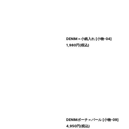
DENIM＝小銭入れ
[
小物-04
]
1,980
円
(税込)
DENIMポーチ＝パール
[
小物-09
]
4,950
円
(税込)