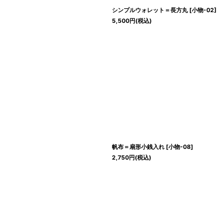
シンプルウォレット＝長方丸
[
小物-02
]
5,500
円
(税込)
帆布＝扇形小銭入れ
[
小物-08
]
2,750
円
(税込)